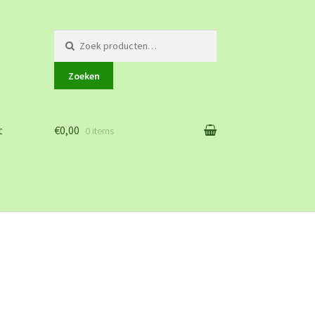
Zoeken
naar:
Zoeken
t
€0,00
0 items