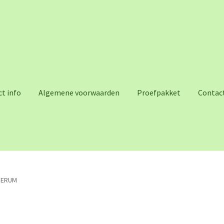
t info
Algemene voorwaarden
Proefpakket
Contac
 SERUM