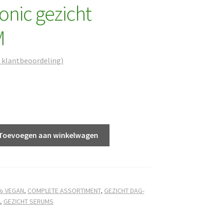
onic gezicht
M
1
klantbeoordeling)
Toevoegen aan winkelwagen
% VEGAN
,
COMPLETE ASSORTIMENT
,
GEZICHT DAG-
,
GEZICHT SERUMS