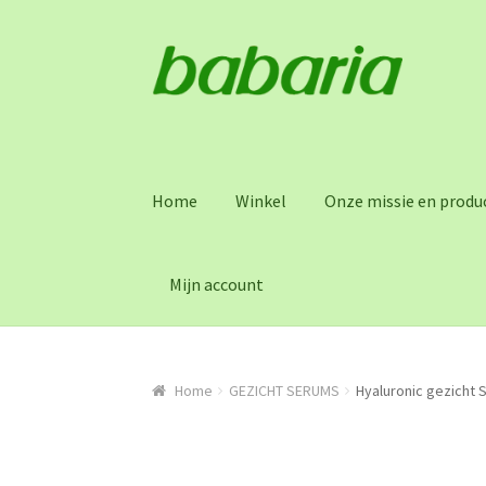
Skip
Skip
to
to
navigation
content
Home
Winkel
Onze missie en produc
Mijn account
Home
GEZICHT SERUMS
Hyaluronic gezicht