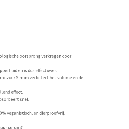
nologische oorsprong verkregen door
pperhuid en is dus effectiever.
uronzuur Serum verbetert het volume en de
lend effect.
absorbeert snel.
% veganistisch, en dierproefvrij.
zuur serum?