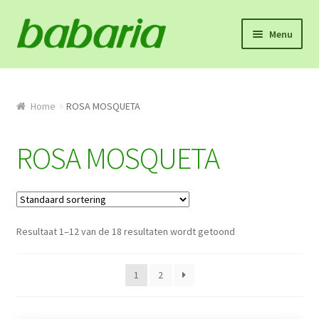
Skip
Skip
Menu
to
to
navigation
content
Home
Winkel
Home
ROSA MOSQUETA
Onze missie en product info
ROSA MOSQUETA
Algemene voorwaarden
Proefpakket
Resultaat 1–12 van de 18 resultaten wordt getoond
Contact
1
2
Mijn account