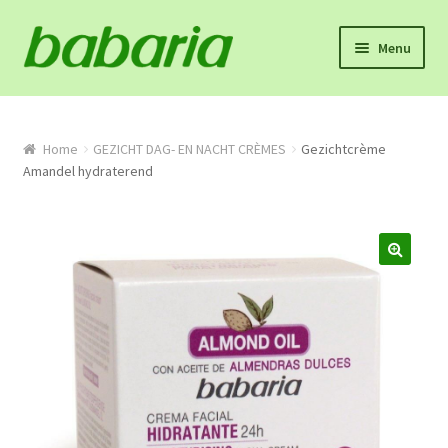
Skip
Skip
Menu
to
to
navigation
content
Home
Winkel
Home
GEZICHT DAG- EN NACHT CRÈMES
Gezichtcrème
Amandel hydraterend
Onze missie en product info
Algemene voorwaarden
Proefpakket
Contact
Mijn account