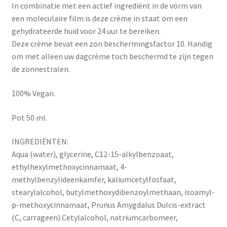
In combinatie met een actief ingrediënt in de vorm van
een moleculaire film is deze crème in staat om een ​​
gehydrateerde huid voor 24 uur te bereiken.
Deze crème bevat een zon beschermingsfactor 10. Handig
om met alleen uw dagcrème toch beschermd te zijn tegen
de zonnestralen.
100% Vegan.
Pot 50 ml.
INGREDIËNTEN:
Aqua (water), glycerine, C12-15-alkylbenzoaat,
ethylhexylmethoxycinnamaat, 4-
methylbenzylideenkamfer, kaliumcetylfosfaat,
stearylalcohol, butylmethoxydibenzoylmethaan, isoamyl-
p-methoxycinnamaat, Prunus Amygdalus Dulcis-extract
(C, carrageen) Cetylalcohol, natriumcarbomeer,