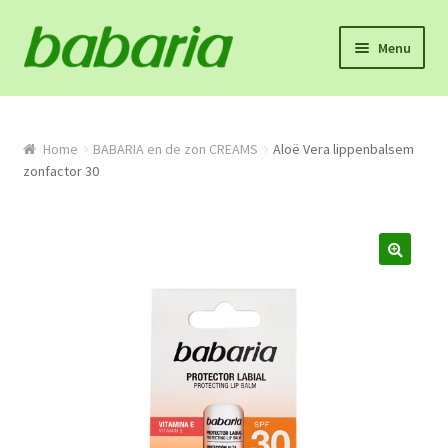
Skip
Skip
Menu
to
to
navigation
content
Home
Winkel
Home
BABARIA en de zon CREAMS
Aloë Vera lippenbalsem
zonfactor 30
Onze missie en product info
Algemene voorwaarden
Proefpakket
Contact
Mijn account