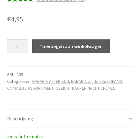
Waardering
3
5.00
op 5
€
4,95
gebaseerd
op
klantbeoorde
Aloë
lingen
Toevoegen aan winkelwagen
Vera
lippenbalsem
zonfactor
30
SKU:
205
Categorieën:
BABARIA AFTER SUN
,
BABARIA en de zon CREAMS
,
hoeveelheid
COMPLETE ASSORTIMENT
,
GEZICHT DAG- EN NACHT CRÈMES
Beschrijving
Extra informatie