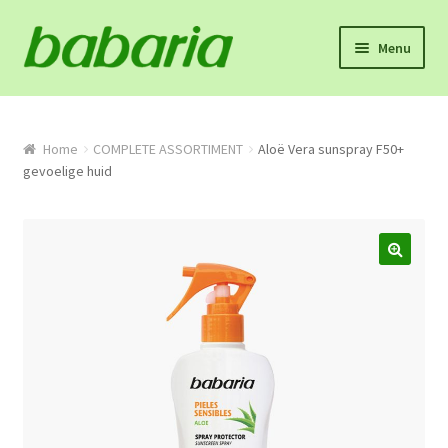
Skip
Skip
Menu
to
to
navigation
content
Home
Winkel
Home
COMPLETE ASSORTIMENT
Aloë Vera sunspray F50+
gevoelige huid
Onze missie en product info
Algemene voorwaarden
Proefpakket
Contact
Mijn account