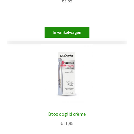
€
3,85
Btox ooglid crème
€
11,95