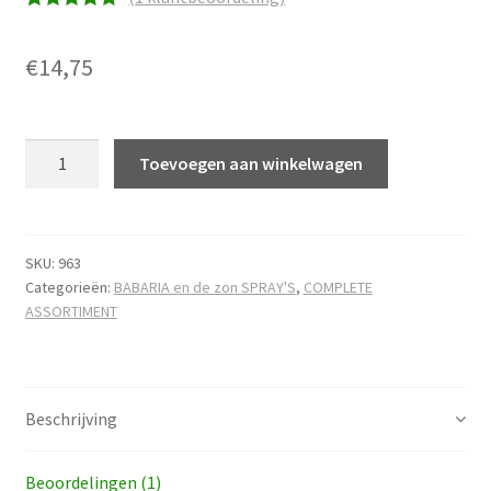
Waardering
1
5.00
op 5
€
14,75
gebaseerd
op
klantbeoorde
Aloë
ling
Toevoegen aan winkelwagen
Vera
sunspray
F50+
gevoelige
SKU:
963
Categorieën:
BABARIA en de zon SPRAY'S
,
COMPLETE
huid
ASSORTIMENT
hoeveelheid
Beschrijving
Beoordelingen (1)