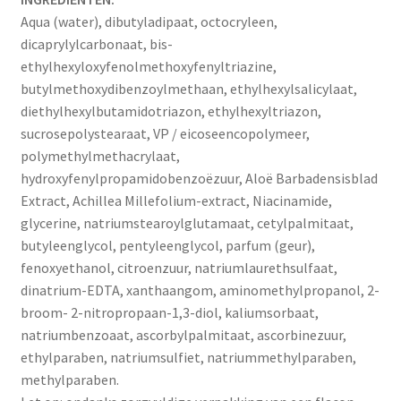
Aqua (water), dibutyladipaat, octocryleen,
dicaprylylcarbonaat, bis-
ethylhexyloxyfenolmethoxyfenyltriazine,
butylmethoxydibenzoylmethaan, ethylhexylsalicylaat,
diethylhexylbutamidotriazon, ethylhexyltriazon,
sucrosepolystearaat, VP / eicoseencopolymeer,
polymethylmethacrylaat,
hydroxyfenylpropamidobenzoëzuur, Aloë Barbadensisblad
Extract, Achillea Millefolium-extract, Niacinamide,
glycerine, natriumstearoylglutamaat, cetylpalmitaat,
butyleenglycol, pentyleenglycol, parfum (geur),
fenoxyethanol, citroenzuur, natriumlaurethsulfaat,
dinatrium-EDTA, xanthaangom, aminomethylpropanol, 2-
broom- 2-nitropropaan-1,3-diol, kaliumsorbaat,
natriumbenzoaat, ascorbylpalmitaat, ascorbinezuur,
ethylparaben, natriumsulfiet, natriummethylparaben,
methylparaben.