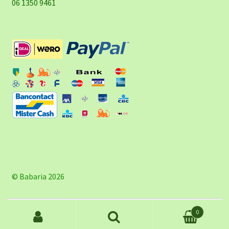
06 1350 9461
© Babaria 2026
Zoeken
0
naar: