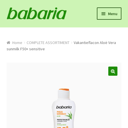
Skip
Skip
Menu
to
to
navigation
content
Home
Winkel
Home
COMPLETE ASSORTIMENT
Vakantieflacon Aloë Vera
sunmilk F50+ sensitive
Onze missie en product info
Algemene voorwaarden
Proefpakket
Contact
Mijn account