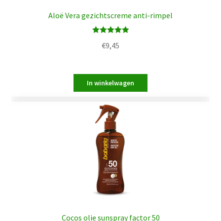
Aloë Vera gezichtscreme anti-rimpel
Waardering
€
9,45
5.00
uit 5
Cocos olie sunspray factor 50