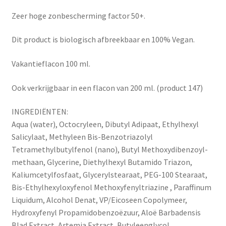
Zeer hoge zonbescherming factor 50+.
Dit product is biologisch afbreekbaar en 100% Vegan.
Vakantieflacon 100 ml.
Ook verkrijgbaar in een flacon van 200 ml. (product 147)
INGREDIËNTEN:
Aqua (water), Octocryleen, Dibutyl Adipaat, Ethylhexyl
Salicylaat, Methyleen Bis-Benzotriazolyl
Tetramethylbutylfenol (nano), Butyl Methoxydibenzoyl-
methaan, Glycerine, Diethylhexyl Butamido Triazon,
Kaliumcetylfosfaat, Glycerylstearaat, PEG-100 Stearaat,
Bis-Ethylhexyloxyfenol Methoxyfenyltriazine , Paraffinum
Liquidum, Alcohol Denat, VP/Eicoseen Copolymeer,
Hydroxyfenyl Propamidobenzoëzuur, Aloë Barbadensis
Blad Extract, Artemia Extract, Butyleenglycol,