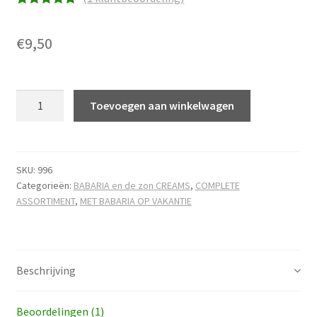
Waardering
1
5.00
op 5
€
9,50
gebaseerd
op
klantbeoorde
Vakantieflacon
ling
Toevoegen aan winkelwagen
Aloë
Vera
sunmilk
F50+
SKU:
996
Categorieën:
BABARIA en de zon CREAMS
,
COMPLETE
sensitive
ASSORTIMENT
,
MET BABARIA OP VAKANTIE
hoeveelheid
Beschrijving
Beoordelingen (1)