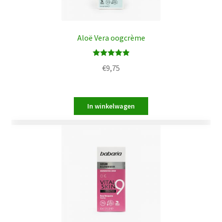
Aloë Vera oogcrème
Waardering
€
9,75
5.00
uit 5