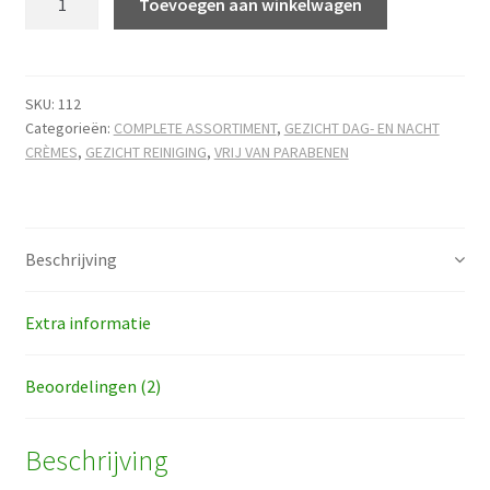
lingen
Toevoegen aan winkelwagen
Vera
gezicht
wasgel
hoeveelheid
SKU:
112
Categorieën:
COMPLETE ASSORTIMENT
,
GEZICHT DAG- EN NACHT
CRÈMES
,
GEZICHT REINIGING
,
VRIJ VAN PARABENEN
Beschrijving
Extra informatie
Beoordelingen (2)
Beschrijving