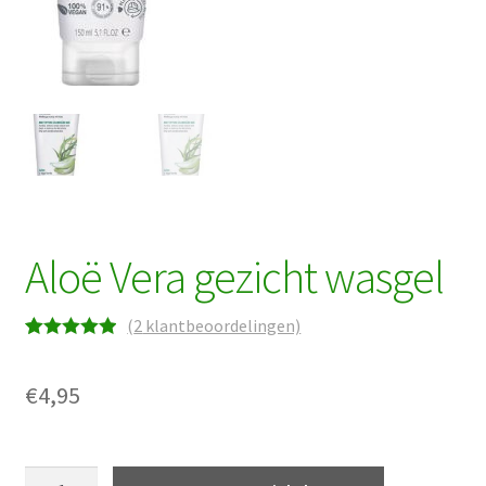
Aloë Vera gezicht wasgel
(
2
klantbeoordelingen)
Waardering
2
5.00
op 5
€
4,95
gebaseerd
op
klantbeoorde
Aloë