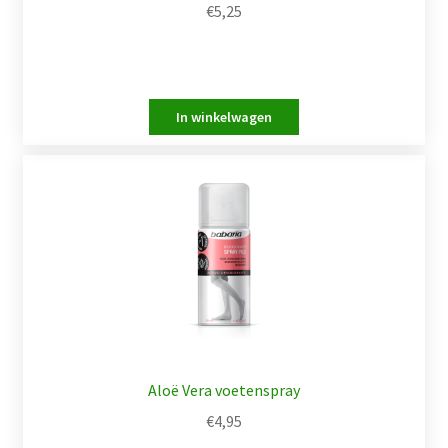
€
5,25
Aloë Vera voetenspray
€
4,95