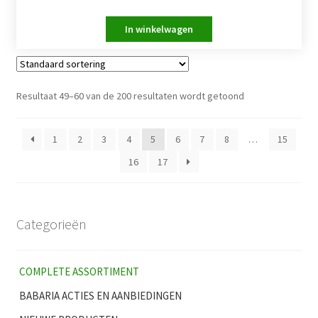
Resultaat 49–60 van de 200 resultaten wordt getoond
1
2
3
4
5
6
7
8
…
15
16
17
Categorieën
COMPLETE ASSORTIMENT
BABARIA ACTIES EN AANBIEDINGEN