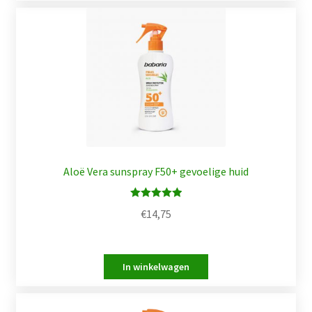
Aloë Vera sunspray F50+ gevoelige huid
Waardering
€
14,75
5.00
uit 5