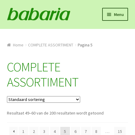
Skip
Skip
Menu
to
to
navigation
content
Home
Winkel
Home
COMPLETE ASSORTIMENT
Pagina 5
Onze missie en product info
COMPLETE
Algemene voorwaarden
ASSORTIMENT
Proefpakket
Contact
Resultaat 49–60 van de 200 resultaten wordt getoond
Mijn account
1
2
3
4
5
6
7
8
…
15