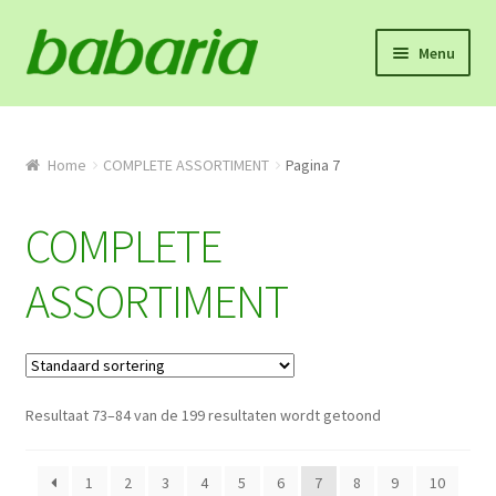
Skip
Skip
Menu
to
to
navigation
content
Home
Winkel
Home
COMPLETE ASSORTIMENT
Pagina 7
Onze missie en product info
COMPLETE
Algemene voorwaarden
ASSORTIMENT
Proefpakket
Contact
Resultaat 73–84 van de 199 resultaten wordt getoond
Mijn account
1
2
3
4
5
6
7
8
9
10