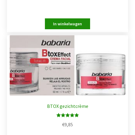
BTOX gezichtcrème
Waardering
€
9,85
5.00
uit 5