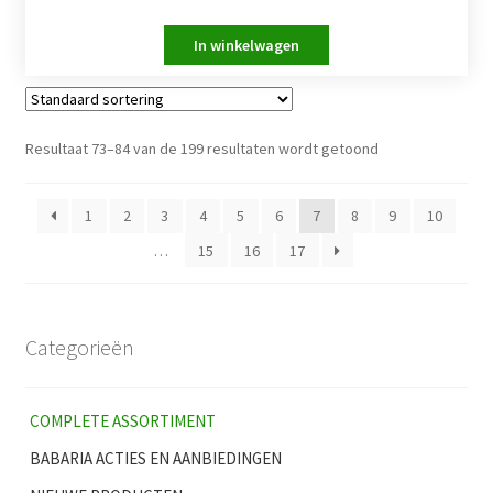
Resultaat 73–84 van de 199 resultaten wordt getoond
1
2
3
4
5
6
7
8
9
10
…
15
16
17
Categorieën
COMPLETE ASSORTIMENT
BABARIA ACTIES EN AANBIEDINGEN