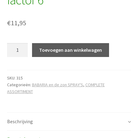
€
11,95
WORTEL
Toevoegen aan winkelwagen
sun
oil
spray
factor
SKU:
315
Categorieën:
BABARIA en de zon SPRAY'S
,
COMPLETE
6
ASSORTIMENT
hoeveelheid
Beschrijving