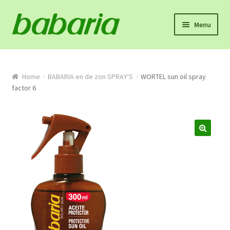
Skip
Skip
Menu
to
to
navigation
content
Home
Winkel
Home
BABARIA en de zon SPRAY'S
WORTEL sun oil spray
factor 6
Onze missie en product info
Algemene voorwaarden
Proefpakket
Contact
Mijn account