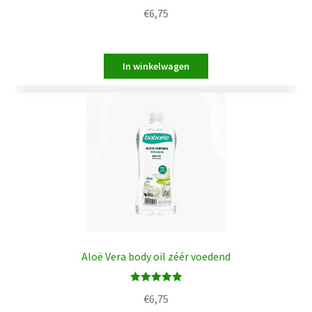
Waardering
€
6,75
5.00
uit 5
Aloë Vera body oil zéér voedend
Waardering
€
6,75
5.00
uit 5