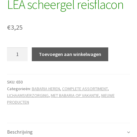
LEA scheergel reisflacon
€
3,25
LEA
Toevoegen aan winkelwagen
scheergel
reisflacon
hoeveelheid
SKU:
650
Categorieën:
BABARIA HEREN
,
COMPLETE ASSORTIMENT
,
LICHAAMSVERZORGING
,
MET BABARIA OP VAKANTIE
,
NIEUWE
PRODUCTEN
Beschrijving