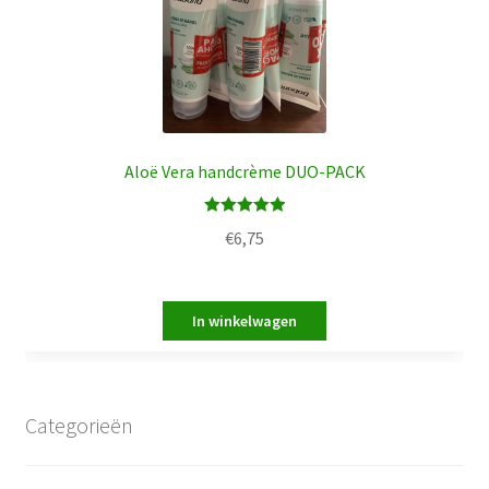
Aloë Vera handcrème DUO-PACK
Waardering
€
6,75
5.00
uit 5
Categorieën