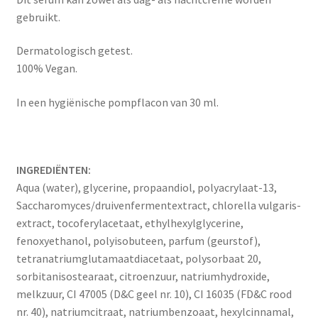
gebruikt.
Dermatologisch getest.
100% Vegan.
In een hygiënische pompflacon van 30 ml.
INGREDIËNTEN:
Aqua (water), glycerine, propaandiol, polyacrylaat-13,
Saccharomyces/druivenfermentextract, chlorella vulgaris-
extract, tocoferylacetaat, ethylhexylglycerine,
fenoxyethanol, polyisobuteen, parfum (geurstof),
tetranatriumglutamaatdiacetaat, polysorbaat 20,
sorbitanisostearaat, citroenzuur, natriumhydroxide,
melkzuur, CI 47005 (D&C geel nr. 10), CI 16035 (FD&C rood
nr. 40), natriumcitraat, natriumbenzoaat, hexylcinnamal,