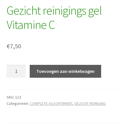
Gezicht reinigings gel
Vitamine C
€
7,50
Gezicht
Toevoegen aan winkelwagen
reinigings
gel
Vitamine
C
SKU:
113
Categorieën:
COMPLETE ASSORTIMENT
,
GEZICHT REINIGING
hoeveelheid