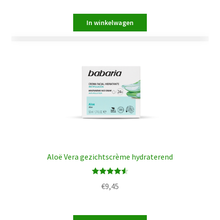
Aloë Vera gezichtscrème hydraterend
Waardering
€
9,45
4.60
uit 5