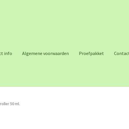
t info
Algemene voorwaarden
Proefpakket
Contac
oller 50 ml.