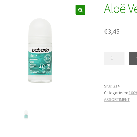
Aloë Ve
€
3,45
Aloë
Vera
deo
roller
50
SKU:
214
Categorieën:
100
ml.
ASSORTIMENT
hoeveelheid