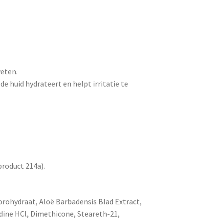
weten.
de huid hydrateert en helpt irritatie te
product 214a).
rohydraat, Aloë Barbadensis Blad Extract,
idine HCl, Dimethicone, Steareth-21,