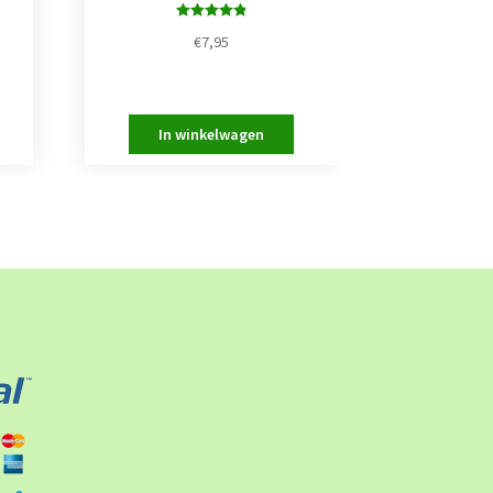
Waardering
€
7,95
4.83
uit 5