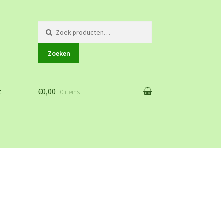
Zoeken
naar:
Zoeken
t
€0,00
0 items