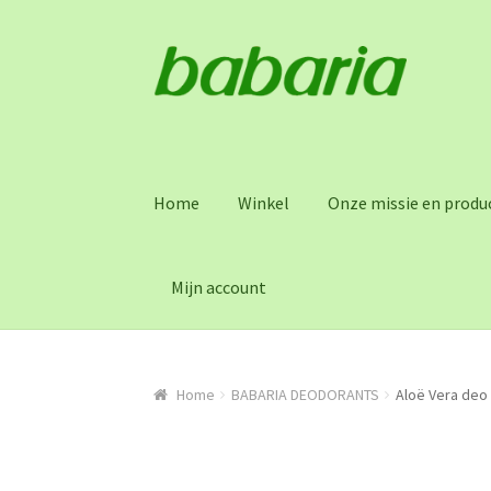
Skip
Skip
to
to
navigation
content
Home
Winkel
Onze missie en produc
Mijn account
Home
BABARIA DEODORANTS
Aloë Vera deo r