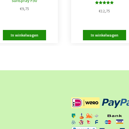
sunspray F50
€
9,75
Waardering
€
12,75
5.00
uit 5