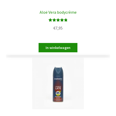
Aloë Vera bodycrème
Waardering
€
7,95
4.83
uit 5