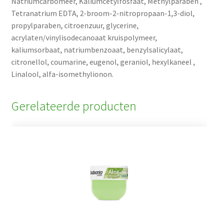
Natriumcarbomeer, Kaliumcetylfosfaat, Methylparaben ,
Tetranatrium EDTA, 2-broom-2-nitropropaan-1,3-diol,
propylparaben, citroenzuur, glycerine,
acrylaten/vinylisodecanoaat kruispolymeer,
kaliumsorbaat, natriumbenzoaat, benzylsalicylaat,
citronellol, coumarine, eugenol, geraniol, hexylkaneel ,
Linalool, alfa-isomethylionon.
Gerelateerde producten