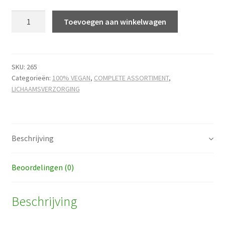
Bodymilk
Toevoegen aan winkelwagen
Avena
(haver)
hoeveelheid
SKU:
265
Categorieën:
100% VEGAN
,
COMPLETE ASSORTIMENT
,
LICHAAMSVERZORGING
Beschrijving
Beoordelingen (0)
Beschrijving