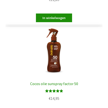
5.00
uit 5
Cocos olie sunspray factor 50
Waardering
€
14,95
5.00
uit 5