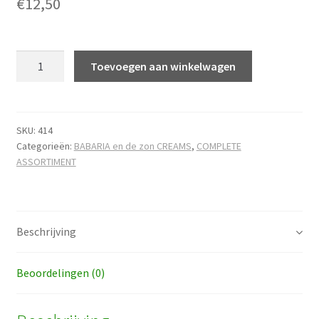
€
12,50
Aloë
Toevoegen aan winkelwagen
Vera
sunmilk
factor
30
SKU:
414
Categorieën:
BABARIA en de zon CREAMS
,
COMPLETE
hoeveelheid
ASSORTIMENT
Beschrijving
Beoordelingen (0)