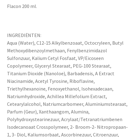
Flacon 200 ml.
INGREDIËNTEN:
Aqua (Water), C12-15 Alkylbenzoaat, Octocryleen, Butyl
Methoxydibenzoylmethaan, Fenylbenzimidazol
Sulfonzuur, Kalium Cetyl Fosfaat, VP/Eicoseen
Copolymeer, Glyceryl Stearaat, PEG-100 Stearaat,
Titanium Dioxide (Nanoloe), Barbadensis, A Extract
Niacinamide, Acetyl Tyrosine, Riboflavine,
Triethylhexanoïne, Fenoxyethanol, Isohexadecaan,
Natriumhydroxide, Achillea Millefolium Extract,
Cetearylalcohol, Natriumcarbomeer, Aluminiumstearaat,
Parfum (Geur), Xanthaangom, Alumina,
Polyhydroxystearinezuur, Acrylaat/Tetranatriumbenen
Isodecanoaat Crosspolymeer, 2- Broom-2- Nitropropaan-
1, 3- Diol, Kaliumsorbaat, Ascorbinezuur, Citroenzuur,