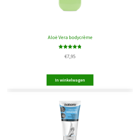
Aloë Vera bodycrème
Waardering
€
7,95
4.83
uit 5