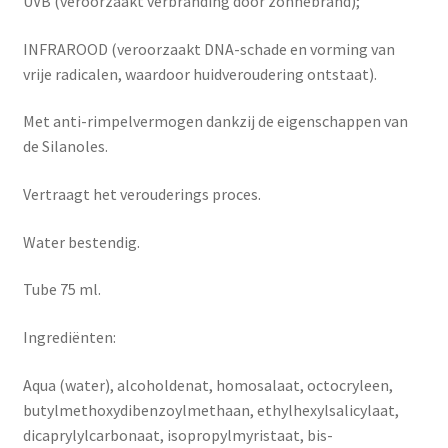
UVB (veroorzaakt verbranding door zonnebrand);
INFRAROOD (veroorzaakt DNA-schade en vorming van
vrije radicalen, waardoor huidveroudering ontstaat).
Met anti-rimpelvermogen dankzij de eigenschappen van
de Silanoles.
Vertraagt het verouderings proces.
Water bestendig.
Tube 75 ml.
Ingrediënten:
Aqua (water), alcoholdenat, homosalaat, octocryleen,
butylmethoxydibenzoylmethaan, ethylhexylsalicylaat,
dicaprylylcarbonaat, isopropylmyristaat, bis-