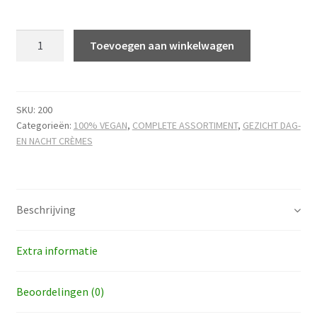
Aloë
Toevoegen aan winkelwagen
Vera
gezichtscrème
anti-
rimpel
SKU:
200
Categorieën:
100% VEGAN
,
COMPLETE ASSORTIMENT
,
GEZICHT DAG-
DUO-
EN NACHT CRÈMES
verpakking
hoeveelheid
Beschrijving
Extra informatie
Beoordelingen (0)