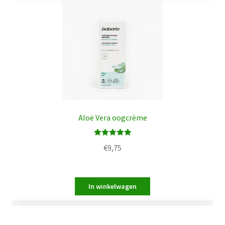
Aloë Vera oogcrème
Waardering
€
9,75
5.00
uit 5