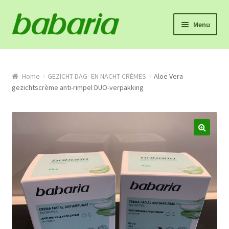
Skip
Skip
Menu
to
to
navigation
content
Home
Winkel
Home
GEZICHT DAG- EN NACHT CRÈMES
Aloë Vera
gezichtscrème anti-rimpel DUO-verpakking
Onze missie en product info
Algemene voorwaarden
Proefpakket
Contact
Mijn account