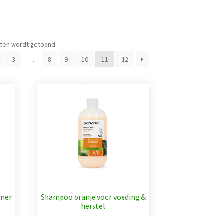
aten wordt getoond
3
…
8
9
10
11
12
mer
Shampoo oranje voor voeding &
herstel