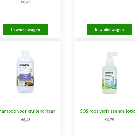
€
6,45
hampoo voor krullend haar
SOS roos verfrissende loti
€
6,45
€
6,75