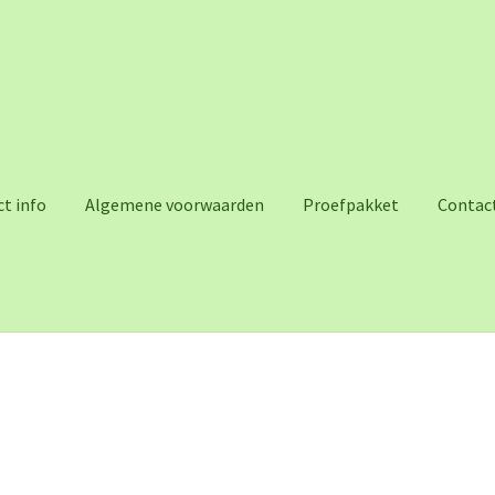
t info
Algemene voorwaarden
Proefpakket
Contac