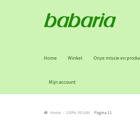
Skip
Skip
to
to
navigation
content
Home
Winkel
Onze missie en produc
Mijn account
Home
100% VEGAN
Pagina 11