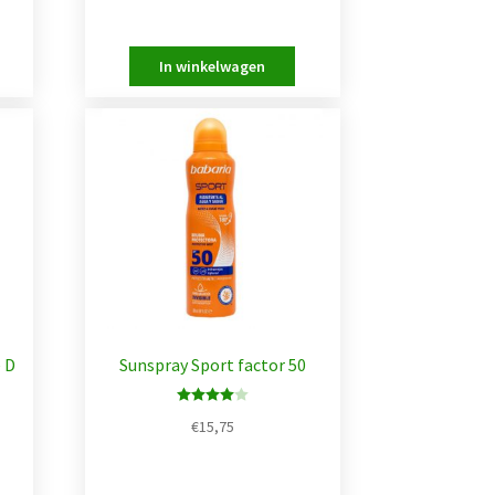
 D
Sunspray Sport factor 50
Waarderin
€
15,75
g
4.00
uit
5