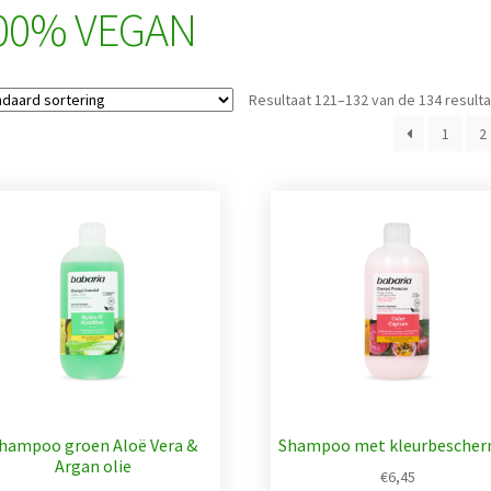
00% VEGAN
Resultaat 121–132 van de 134 result
1
2
hampoo groen Aloë Vera &
Shampoo met kleurbescher
Argan olie
€
6,45