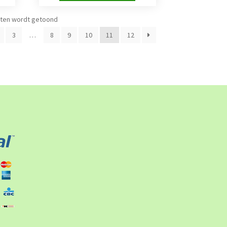
aten wordt getoond
3
…
8
9
10
11
12