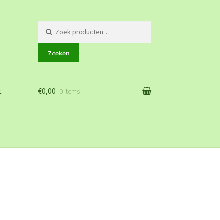
Zoeken
naar:
Zoeken
t
€0,00
0 items